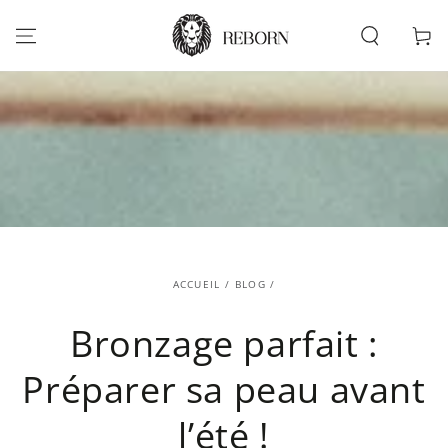
IGNORER LE
CONTENU
Panier
ACCUEIL
/
BLOG
/
Bronzage parfait :
Préparer sa peau avant
l’été !