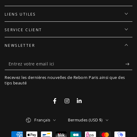
LIENS UTILES
SERVICE CLIENT
NEWSLETTER
Entrez
votre
Recevez les dernières nouvelles de Reborn Paris ainsi que des
email
tips beauté
ici
Facebook
Instagram
LinkedIn
Langue
Pays/région
Français
Bermudes (USD $)
Modes