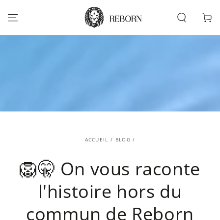
IGNORER LE
CONTENU
Panier
ACCUEIL
/
BLOG
/
🦁🤫 On vous raconte
l'histoire hors du
commun de Reborn